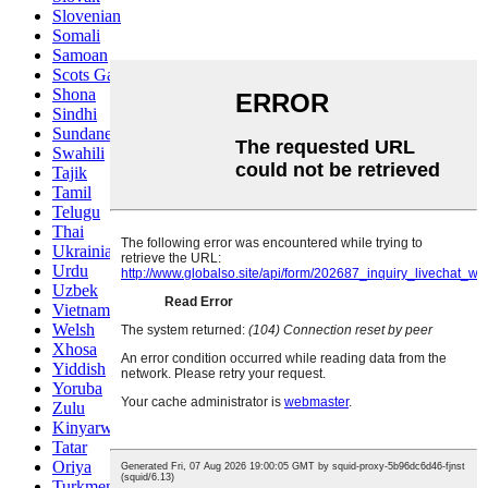
Slovenian
Somali
Samoan
Scots Gaelic
Shona
Sindhi
Sundanese
Swahili
Tajik
Tamil
Telugu
Thai
Ukrainian
Urdu
Uzbek
Vietnamese
Welsh
Xhosa
Yiddish
Yoruba
Zulu
Kinyarwanda
Tatar
Oriya
Turkmen