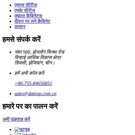
एमएस सीरीज
एमके सीरीज
क्यूएल कैबिनेट्स
दीवार पर लगे कैबिनेट
सामान
हमसे संपर्क करें
नंबर 988, झेनलोंग फिफ्थ रोड
बिन्हाई आर्थिक विकास क्षेत्र
सिक्सी, झेजियांग, चीन।
हमें अभी कॉल करें:
+86-755-84656851
sales@dateup.com.cn
हमारे पर का पालन करें
अभी पूछताछ करें