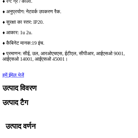
♦ रंग: ग्रे / काला.
♦ अनुप्रयोग: नेटवर्क उपकरण रैक.
♦ सुरक्षा का स्तर: IP20.
♦ आकार: 1u 2u.
♦ कैबिनेट मानक:
19 इंच.
♦ प्रमाणन: सीई, उल, आरओएचएस, ईटीएल, सीपीआर, आईएसओ 9001,
आईएसओ 14001, आईएसओ 45001।
हमें ईमेल भेजें
उत्पाद विवरण
उत्पाद टैग
उत्पाद वर्णन